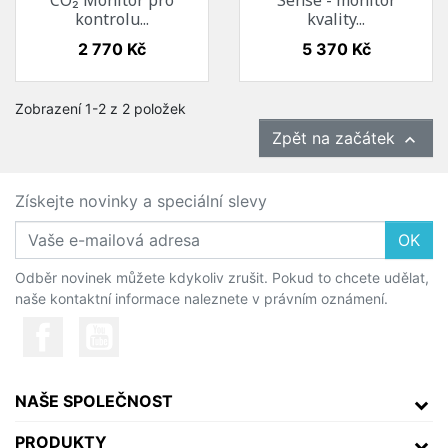
CO₂ Monitor pro
Sense - monitor
kontrolu...
kvality...
Cena
Cena
2 770 Kč
5 370 Kč
Zobrazení 1-2 z 2 položek
Zpět na začátek

Získejte novinky a speciální slevy
OK
Odběr novinek můžete kdykoliv zrušit. Pokud to chcete udělat,
naše kontaktní informace naleznete v právním oznámení.
NAŠE SPOLEČNOST
PRODUKTY