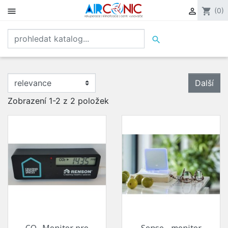


shopping_cart
(0)

Další
Zobrazení 1-2 z 2 položek