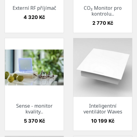
Externí RF příjímač
CO₂ Monitor pro
kontrolu...
Cena
4 320 Kč
Cena
2 770 Kč
Sense - monitor
Inteligentní
kvality...
ventilátor Waves
Cena
Cena
5 370 Kč
10 199 Kč