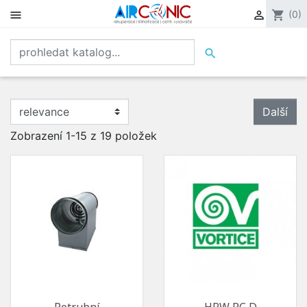


shopping_cart
(0)

Další
Zobrazení 1-15 z 19 položek