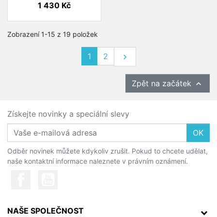
Cena
1 430 Kč
Zobrazení 1-15 z 19 položek
Další
1
2

Zpět na začátek

Získejte novinky a speciální slevy
OK
Odběr novinek můžete kdykoliv zrušit. Pokud to chcete udělat,
naše kontaktní informace naleznete v právním oznámení.
NAŠE SPOLEČNOST