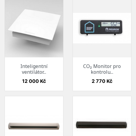
Inteligentní
CO₂ Monitor pro
ventilátor...
kontrolu...
Cena
Cena
12 000 Kč
2 770 Kč