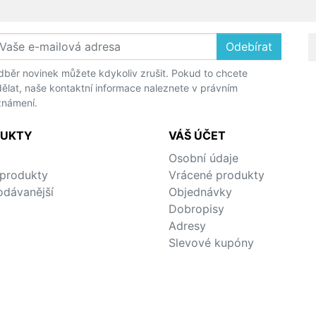
Model Gold
Model Filo
Model Four
Odebírat
Model Ghost
Vortice - QUADRO
běr novinek můžete kdykoliv zrušit. Pokud to chcete
ělat, naše kontaktní informace naleznete v právním
Vortice - NOTUS
známení.
Vortice - ANGOL
Vortice - ARIETT
UKTY
VÁŠ ÚČET
Ventilátory do komerčníc
prostor
Osobní údaje
Venkovní stěnové
produkty
Vrácené produkty
ventilátory
odávanější
Objednávky
Komínové a střešní
Dobropisy
ventilátory
Adresy
Slevové kupóny