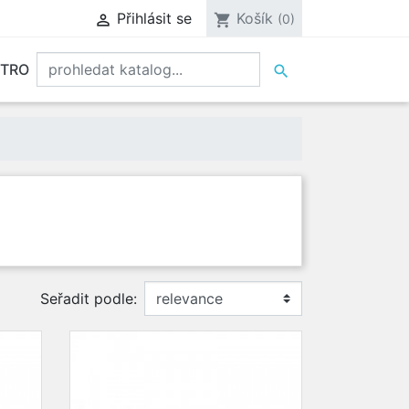
Přihlásit se
Košík

shopping_cart
(0)
KTRO

VÝ VZDUCH
KOUPELNA
STROPNÍ
DETEKTORY
REVERZNÍ
HODINY A
DATALOGGERY
PROFES
VENTILÁTORY
PLYNŮ
VENTILÁTORY
ČASOVAČE
A SENZORY
MĚŘIČE
rm
hčovače
Seřadit podle: