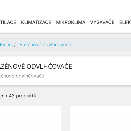
TILACE
KLIMATIZACE
MIKROKLIMA
VYSAVAČE
ELE
U
PADLA
ĚRY
BAROMETRY
ODVLHČOVAČE VZDUCHU
PŘENOSNÉ
SRÁŽKOMĚRY
KLIMATIZACE DO BYTU A KANCELÁŘE
ODVĚTRÁVACÍ VENTILÁTORY
ANEMOMETRY
PŘÍSLUŠENSTVÍ PRO ZDRA
SAUNA
VENTILÁTORY
padla vzduch-vzduch
igestoře
Domácí odvlhčovače
Mobilní a okenní klimatizace
Ventilátory do bytu -
Příslušenství Airbi
duchu
Bazénové odvlhčovače
Ruční ventilátory
ovače
elné jednotky
Sušičky prádla
Monosplit klimatizace
koupelny a WC
Příslušenství Avair
Stolní ventilátory
elné jednotky
Univerzální odvlhčovače
Nástěnné jednotky
CATA - B
Příslušenství Boneco
Stojanové
ače
pelné jednotky
é
Bazénové odvlhčovače
Kazetové jednotky
CATA - CB
Příslušenství Stadler Fo
AZÉNOVÉ ODVLHČOVAČE
ventilátory
elné jednotky
Parapetní jednotky
CATA - MT
Filtry pro čističky a zvl
Sloupové
zénové odvlhčovače
padla vzduch-voda
gestoře
Potrubní jednotky
CATA - E100
ventilátory
adla splitová
gestoře
Venkovní jednotky
CATA - SILENTIS
Podlahové
tky čerpadel
estoře
Multisplit klimatizace
CATA - DUCT IN-LINE
eno 43 produktů.
ventilátory
tky s nádrží
gestoře
Kazetové multi jednotky
CATA - U-COMFORT
Nástěnné
notky čerpadel
í k
Nástěnné multi jednotky
CATA - X-MART
ventilátory
padla monoblok
Parapetní multi jednotky
Vortice - PUNTO
Bezlopatkové
 tepelných čerpadel
Potrubní multi jednotky
Model Evo
ventilátory
epelná čerpadla
Venkovní multi jednotky
Model Flexo