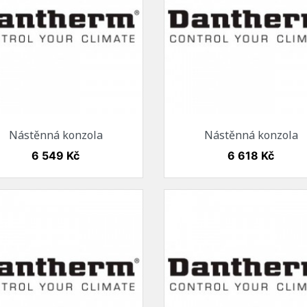
Model Gold
Model Filo
Model Four
Model Ghost
Vortice - QUADRO
Vortice - NOTUS
Vortice - ANGOL
Vortice - ARIETT
Rychlý náhled
Rychlý náhled


Nástěnná konzola
Nástěnná konzola
Ventilátory do komerčníc
prostor
Cena
Cena
6 549 Kč
6 618 Kč
Venkovní stěnové
ventilátory
Komínové a střešní
ventilátory