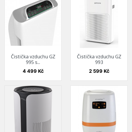
Čistička vzduchu GZ
Čistička vzduchu GZ
995 s...
993
Cena
Cena
4 499 Kč
2 599 Kč