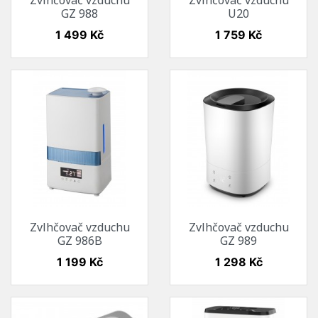
Zvlhčovač vzduchu
Zvlhčovač vzduchu
GZ 988
U20
Cena
Cena
1 499 Kč
1 759 Kč
Zvlhčovač vzduchu
Zvlhčovač vzduchu
GZ 986B
GZ 989
Cena
Cena
1 199 Kč
1 298 Kč