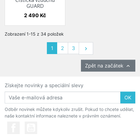
Čistička vzduchu
GUARD
Cena
2 490 Kč
Zobrazení 1-15 z 34 položek
Další
1
2
3

Zpět na začátek

Získejte novinky a speciální slevy
OK
Odběr novinek můžete kdykoliv zrušit. Pokud to chcete udělat,
naše kontaktní informace naleznete v právním oznámení.