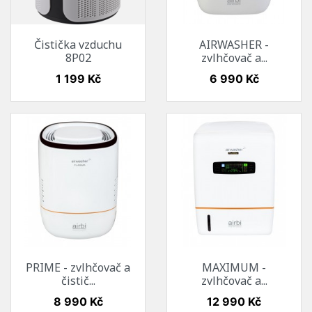
Čistička vzduchu
AIRWASHER -
8P02
zvlhčovač a...
Cena
Cena
1 199 Kč
6 990 Kč
PRIME - zvlhčovač a
MAXIMUM -
čistič...
zvlhčovač a...
Cena
Cena
8 990 Kč
12 990 Kč