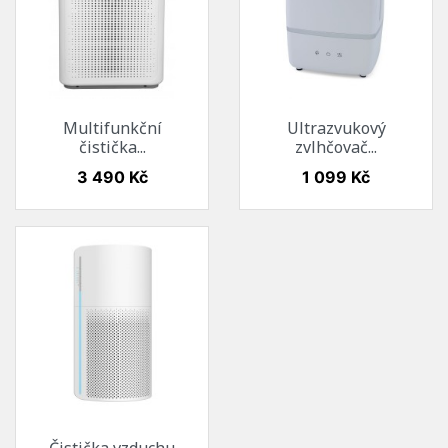
Multifunkční
Ultrazvukový
čistička...
zvlhčovač...
Cena
Cena
3 490 Kč
1 099 Kč