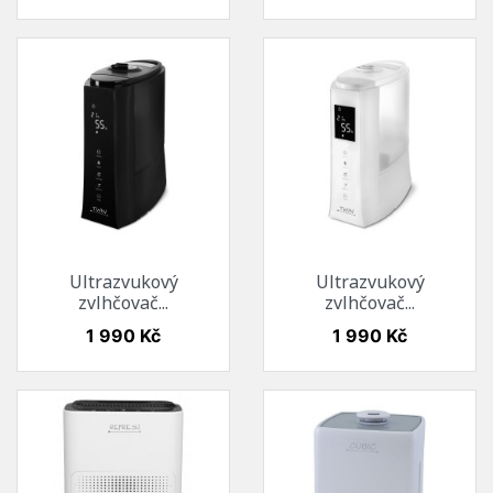
Ultrazvukový
Ultrazvukový
zvlhčovač...
zvlhčovač...
Cena
Cena
1 990 Kč
1 990 Kč