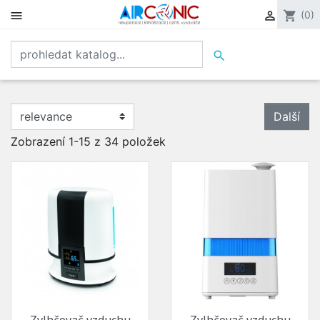


shopping_cart
(0)

Další
Zobrazení 1-15 z 34 položek