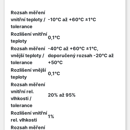
Rozsah měření
vnitřní teploty /
-10°C až +60°C ±1°C
tolerance
Rozlišení vnitřní
0,1°C
teploty
Rozsah měření
-40°C až +60°C ±1°C,
vnější teploty /
doporučený rozsah -20°C až
tolerance
+50°C
Rozlišení vnější
0,1°C
teploty
Rozsah měření
vnitřní rel.
20% až 95%
vlhkosti /
tolerance
Rozlišení vnitřní
1%
rel. vlhkosti
Rozsah měření