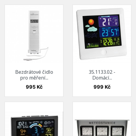
Bezdrátové čidlo
35.1133.02 -
pro měření...
Domácí...
Cena
Cena
995 Kč
999 Kč