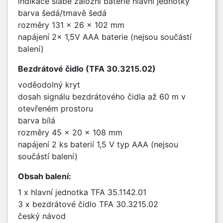
indikace slabé záložní baterie hlavní jednotky
barva šedá/tmavě šedá
rozměry 131 x 26 x 102 mm
napájení 2x 1,5V AAA baterie (nejsou součástí
balení)
Bezdrátové čidlo (TFA 30.3215.02)
voděodolný kryt
dosah signálu bezdrátového čidla až 60 m v
otevřeném prostoru
barva bílá
rozměry 45 x 20 x 108 mm
napájení 2 ks baterií 1,5 V typ AAA (nejsou
součástí balení)
Obsah balení:
1 x hlavní jednotka TFA 35.1142.01
3 x bezdrátové čidlo TFA 30.3215.02
český návod