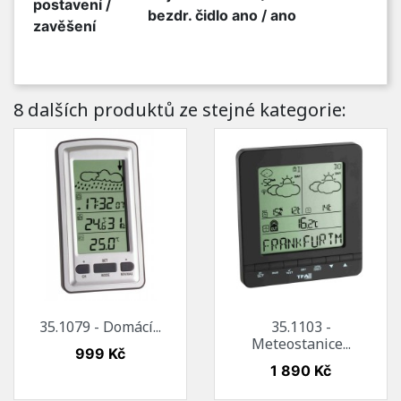
postavení /
bezdr. čidlo ano / ano
zavěšení
8 dalších produktů ze stejné kategorie:
35.1079 - Domácí...
35.1103 -
Meteostanice...
Cena
999 Kč
Cena
1 890 Kč