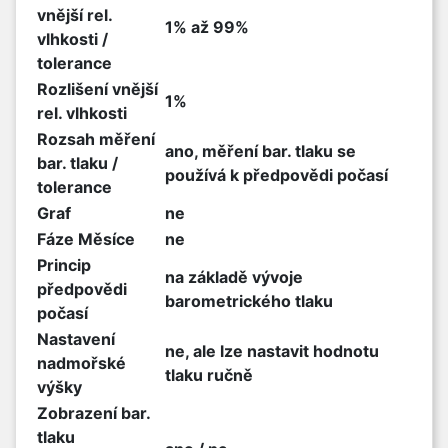
vnější rel.
1% až 99%
vlhkosti /
tolerance
Rozlišení vnější
1%
rel. vlhkosti
Rozsah měření
ano, měření bar. tlaku se
bar. tlaku /
používá k předpovědi počasí
tolerance
Graf
ne
Fáze Měsíce
ne
Princip
na základě vývoje
předpovědi
barometrického tlaku
počasí
Nastavení
ne, ale lze nastavit hodnotu
nadmořské
tlaku ručně
výšky
Zobrazení bar.
tlaku