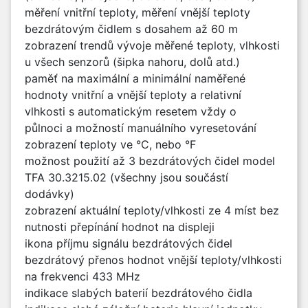
měření vnitřní teploty, měření vnější teploty
bezdrátovým čidlem s dosahem až 60 m
zobrazení trendů vývoje měřené teploty, vlhkosti
u všech senzorů (šipka nahoru, dolů atd.)
paměť na maximální a minimální naměřené
hodnoty vnitřní a vnější teploty a relativní
vlhkosti s automatickým resetem vždy o
půlnoci a možností manuálního vyresetování
zobrazení teploty ve °C, nebo °F
možnost použití až 3 bezdrátových čidel model
TFA 30.3215.02 (všechny jsou součástí
dodávky)
zobrazení aktuální teploty/vlhkosti ze 4 míst bez
nutnosti přepínání hodnot na displeji
ikona příjmu signálu bezdrátových čidel
bezdrátový přenos hodnot vnější teploty/vlhkosti
na frekvenci 433 MHz
indikace slabých baterií bezdrátového čidla