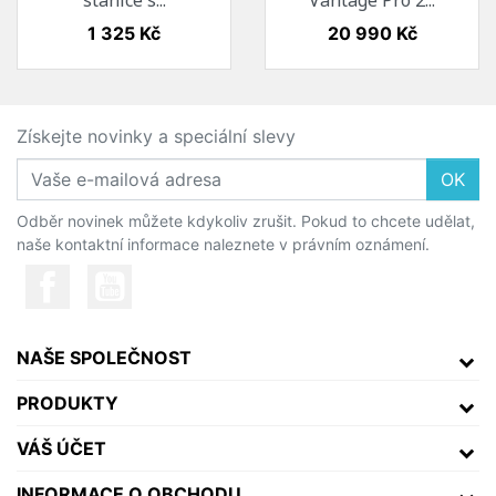
Cena
Cena
1 325 Kč
20 990 Kč
Získejte novinky a speciální slevy
OK
Odběr novinek můžete kdykoliv zrušit. Pokud to chcete udělat,
naše kontaktní informace naleznete v právním oznámení.
NAŠE SPOLEČNOST
PRODUKTY
VÁŠ ÚČET
INFORMACE O OBCHODU