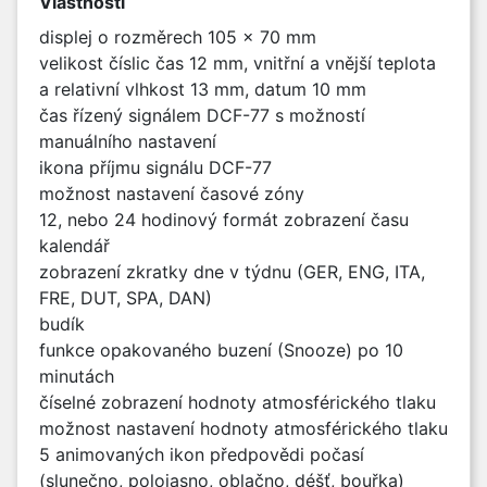
Vlastnosti
displej o rozměrech 105 x 70 mm
velikost číslic čas 12 mm, vnitřní a vnější teplota
a relativní vlhkost 13 mm, datum 10 mm
čas řízený signálem DCF-77 s možností
manuálního nastavení
ikona příjmu signálu DCF-77
možnost nastavení časové zóny
12, nebo 24 hodinový formát zobrazení času
kalendář
zobrazení zkratky dne v týdnu (GER, ENG, ITA,
FRE, DUT, SPA, DAN)
budík
funkce opakovaného buzení (Snooze) po 10
minutách
číselné zobrazení hodnoty atmosférického tlaku
možnost nastavení hodnoty atmosférického tlaku
5 animovaných ikon předpovědi počasí
(slunečno, polojasno, oblačno, déšť, bouřka)