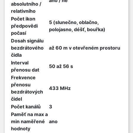
ano / ne
absolutního /
relativního
Počet ikon
5 (slunečno, oblačno,
předpovědi
polojasno, déšť, bouřka)
počasí
Dosah signálu
bezdrátového
až 60 m v otevřeném prostoru
čidla
Interval
50 až 56 s
přenosu dat
Frekvence
přenosu
433 MHz
bezdrátových
čidel
Počet kanálů
3
Paměť na max a
min naměřené
ano
hodnoty