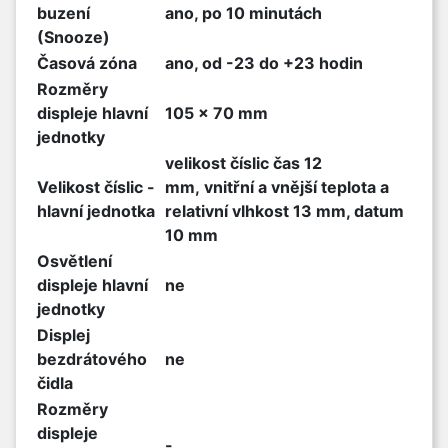
buzení
ano, po 10 minutách
(Snooze)
Časová zóna
ano, od -23 do +23 hodin
Rozměry
displeje hlavní
105 x 70 mm
jednotky
velikost číslic čas 12
Velikost číslic -
mm, vnitřní a vnější teplota a
hlavní jednotka
relativní vlhkost 13 mm, datum
10 mm
Osvětlení
displeje hlavní
ne
jednotky
Displej
bezdrátového
ne
čidla
Rozměry
displeje
-