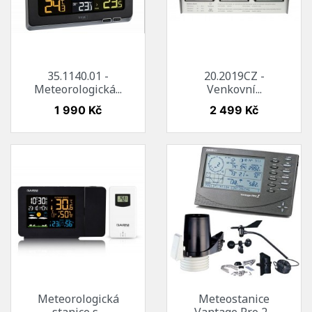
35.1140.01 -
20.2019CZ -
Meteorologická...
Venkovní...
Cena
Cena
1 990 Kč
2 499 Kč
Meteorologická
Meteostanice
stanice s...
Vantage Pro 2...