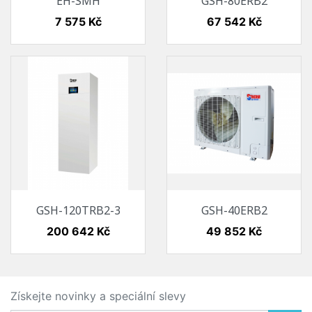
EH-SMH
GSH-80ERB2
Cena
Cena
7 575 Kč
67 542 Kč
GSH-120TRB2-3
GSH-40ERB2
Cena
Cena
200 642 Kč
49 852 Kč
Získejte novinky a speciální slevy