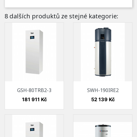
8 dalších produktů ze stejné kategorie:
GSH-80TRB2-3
SWH-190IRE2
Cena
Cena
181 911 Kč
52 139 Kč