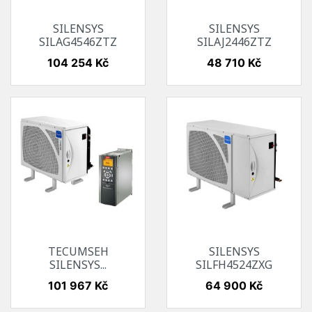
SILENSYS
SILENSYS
SILAG4546ZTZ
SILAJ2446ZTZ
Cena
Cena
104 254 Kč
48 710 Kč
TECUMSEH
SILENSYS
SILENSYS...
SILFH4524ZXG
Cena
Cena
101 967 Kč
64 900 Kč