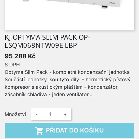
KJ OPTYMA SLIM PACK OP-
LSQM068NTW09E LBP
95 288 Kč
S DPH
Optyma Slim Pack - kompletní kondenzační jednotka
Součástí jednotky jsou tyto díly: - hermetický pístový
kompresor s akustickým pláštěm - kondenzátor,
zásobník chladiva - jeden ventilátor...
Množství
-
+

PŘIDAT DO KOŠÍKU