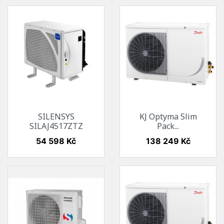
SILENSYS
KJ Optyma Slim
SILAJ4517ZTZ
Pack...
Cena
Cena
54 598 Kč
138 249 Kč