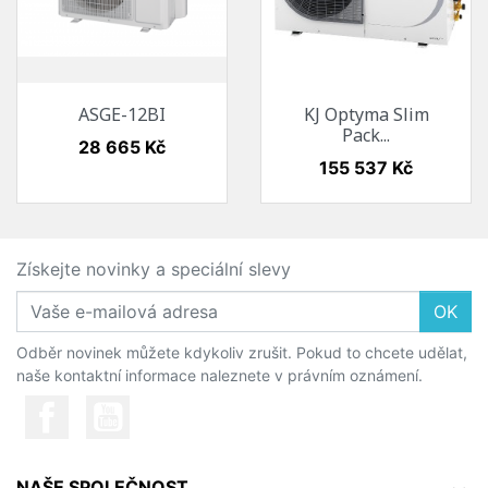
ASGE-12BI
KJ Optyma Slim
Pack...
Cena
28 665 Kč
Cena
155 537 Kč
Získejte novinky a speciální slevy
OK
Odběr novinek můžete kdykoliv zrušit. Pokud to chcete udělat,
naše kontaktní informace naleznete v právním oznámení.
NAŠE SPOLEČNOST